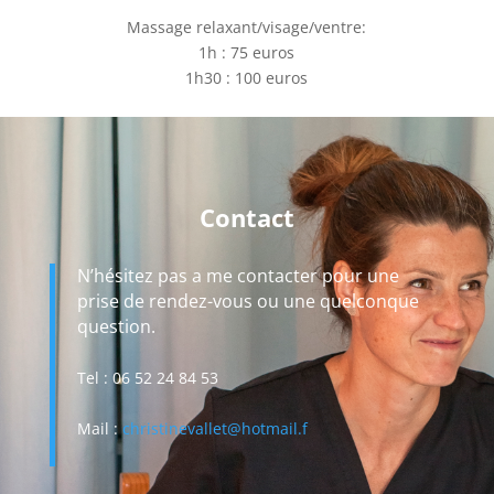
Massage relaxant/visage/ventre:
1h : 75 euros
1h30 : 100 euros
Contact
N’hésitez pas a me contacter pour une
prise de rendez-vous ou une quelconque
question.
Tel : 06 52 24 84 53
Mail :
christinevallet@hotmail.f